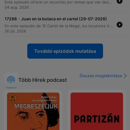
Este episodio ofrece un recorrido por temas que van desde las relaciones sentimentales hasta los fenómenos sobrenaturales. El programa inicia con secciones de 'Casas Infieles' y 'Cartel Paranormal', abordando testimonios sobre infidelidades descubiertas mediante consultas esotéricas, experiencias de injusticia judicial en prisión y dilemas de pareja en la era digital. La segunda parte del programa se sumerge en el misterio con relatos de encuentros con entidades, apariciones en carreteras, visiones demoníacas y sucesos inexplicables vividos por militares y civiles. A través de llamadas de oyentes y entrevistas, se exploran leyendas locales, presencias en cementerios y la búsqueda de protección espiritual ante lo desconocido.
04 aug. 2026
-
17288
Juan en la butaca en el cartel (29-07-2026)
En este episodio de 'El Cartel de la Mega', los locutores transitan desde charlas informales sobre la vida cotidiana y la alimentación hasta profundos relatos de lo paranormal. El programa aborda temas que van desde las diferencias culturales en la higiene entre Europa y Latinoamérica, hasta crisis de fidelidad y sospechas de infidelidad presentadas por diversos oyentes. La segunda mitad del programa se sumerge en el terror, con testimonios impactantes sobre presencias en túneles, sueños premonitorios, posesiones espirituales y encuentros con entidades en zonas rurales y militares. A través de historias de miedo, los participantes exploran la frontera entre lo real y lo sobrenatural, cerrando con una intensa reflexión sobre las marcas físicas y el impacto psicológico de lo inexplicable.
30 júl. 2026
További epizódok mutatása
Összes megtekintése
Több Hírek podcast