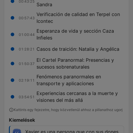
00:43:25
Sandra
Verificación de calidad en Terpel con
00:57:43
Icontec
Esperanza de vida y sección Caza
01:00:44
Infieles
Casos de traición: Natalia y Angélica
01:28:21
El Cartel Paranormal: Presencias y
01:50:37
sucesos sobrenaturales
Fenómenos paranormales en
02:19:11
transporte y aplicaciones
Experiencias cercanas a la muerte y
03:54:51
visiones del más allá
Kattints egy fejezetre, hogy közvetlenül ahhoz a pillanathoz ugorj
Kiemelések
Xavier es una persona que con sus dones,