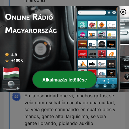
miércoles
00:31:03 · El locutor expresa la frustración de los
hombres ante el temor de enfrentar
consecuencias legales por actos que antes se
consideraban parte del cortejo normal.
su tía Rosa, la misma que estaba
cepillándose a su costado, se encontraba
allá abajo y le hacía señas para que bajara
a jugar.
01:53:08 · Un niño describe una visión aterradora
de un ser que utiliza el rostro de su tía para
Alkalmazás letöltése
atraerlo hacia el suelo.
En la oscuridad que vi, muchos gritos, se
veía como si habían acabado una ciudad,
se veía gente caminando en cuatro pies y
manos, gente alta, larguísima, se veía
gente llorando, pidiendo auxilio