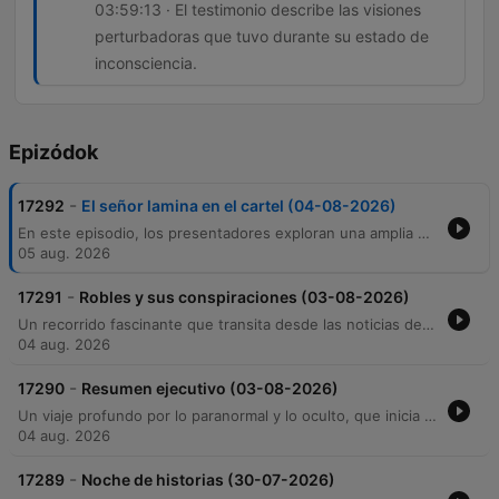
03:59:13 · El testimonio describe las visiones
perturbadoras que tuvo durante su estado de
inconsciencia.
Epizódok
-
17292
El señor lamina en el cartel (04-08-2026)
En este episodio, los presentadores exploran una amplia gama de temas que van desde lo cotidiano hasta lo sobrenatural. El programa inicia con anécdotas personales sobre peligros al comer y la falta de privacidad de las celebridades, para luego profundizar en las nuevas dinámicas del cortejo y el miedo al acoso legal. A través de la dinámica 'Casa Infiel', se revelan historias de traición y desconfianza, intercaladas con noticias sobre el fallecimiento de Alfonso Lizarazo y entrevistas sobre la calidad de servicios. El episodio culmina con un extenso recorrido por lo paranormal, incluyendo relatos de experiencias cercanas a la muerte, encuentros con entidades en aviones y transporte, y leyendas urbanas sobre presencias en edificios y sueños.
05 aug. 2026
-
17291
Robles y sus conspiraciones (03-08-2026)
Un recorrido fascinante que transita desde las noticias de la Liga BetPlay y dinámicas de pareja hasta profundos misterios arqueológicos. El programa aborda casos de sospechas de infidelidad y testimonios personales, para luego sumergirse en el estudio de civilizaciones antiguas como los mayas, sumerios y olmecas, explorando teorías sobre tecnología avanzada y origen extraterrestre. La emisión culmina con una intensa sección paranormal, donde oyentes comparten relatos de presencias en hospitales, fenómenos astronómicos inexplicables y experiencias de lo sobrenatural que desafían la lógica científica.
04 aug. 2026
-
17290
Resumen ejecutivo (03-08-2026)
Un viaje profundo por lo paranormal y lo oculto, que inicia con una entrevista a Monseñor Andrés sobre el discernimiento de visiones divinas frente a engaños demoníacos. El episodio explora la naturaleza del destino, el sufrimiento y las tragedias naturales desde una perspectiva teológica y científica. A través de impactantes testimonios de oyentes, se recorren relatos de posesiones, presencias en instituciones religiosas e inquilinatos marcados por la violencia. La exploración culmina con un análisis de experimentos humanos atroces como el Proyecto MK Ultra y la Unidad 731, para finalizar con una investigación sobre las prácticas de brujería, rituales de dominio y los misterios de lo sobrenatural.
04 aug. 2026
-
17289
Noche de historias (30-07-2026)