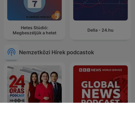
Hetes Stúdió:
Della - 24.hu
Megbeszéljük a hetet
Nemzetközi Hírek podcastok
24 Oras Podcast
Global News Podcast