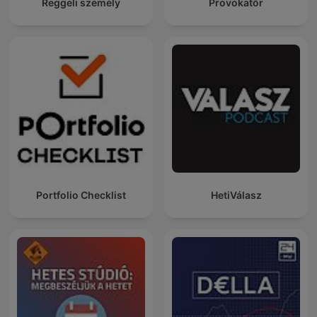
Reggeli személy
Provokatőr
Portfolio Checklist
HetiVálasz