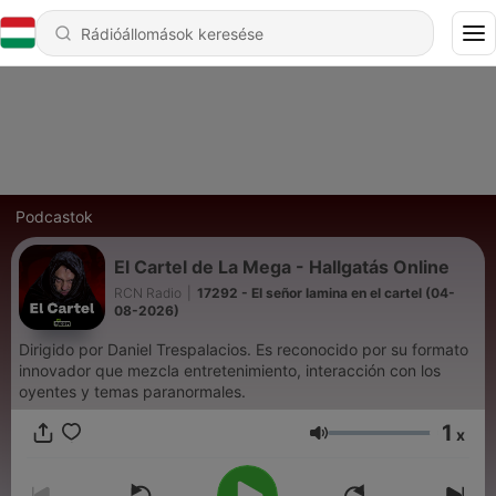
Podcastok
El Cartel de La Mega - Hallgatás Online
RCN Radio
|
17292 - El señor lamina en el cartel (04-
08-2026)
Dirigido por Daniel Trespalacios. Es reconocido por su formato
innovador que mezcla entretenimiento, interacción con los
oyentes y temas paranormales.
1
x
Hangerő