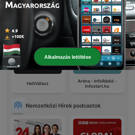
Hetes Stúdió:
Portfolio Checklist
Megbeszéljük a hetet
Alkalmazás letöltése
Aréna - InfoRádió -
HetiVálasz
Infostart.hu
Nemzetközi Hírek podcastok