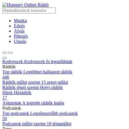
Online Rádió
Munka
Edzés
Alvás
Pihenés
Utazás
Kedvencek
Kedvencek és legutóbbiak
Rádiók
Top rádiók
Legtöbbet hallgatott rádiók
446
Rádiók műfaj szerint
15 zenei műfaj
Rádiók régió szerint
Helyi rádiók
Hírek
Hírrádiók
17
Ajánlottak
A legjobb rádiók listája
Podcastok
Top podcastok
Legnépszerűbb podcastok
50
Podcastok műfaj szerint
18 témaműfaj
Zene