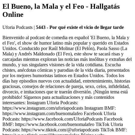
El Bueno, la Mala y el Feo - Hallgatás
Online
Uforia Podcasts
|
5443 - Por qué existe el vicio de llegar tarde
Bienvenido al podcast de comedia en español 'El Bueno, la Mala y
el Feo', el show de humor latino más popular y querido en Estados
Unidos. Conducido por Raúl Molinar (El Pelón), Paola Sasso (La
Mala) y Andrés Maldonado (El Feo), este show te sacará risas y
carcajadas mientras exploran las noticias más insólitas y extrañas del
mundo, y sus singulares visiones de la vida cotidiana. Escucha
chistes, anécdotas cómicas y parodias de la vida diaria, presentados
por los mejores humoristas latinos en Estados Unidos. Todos los
días hay episodios nuevos con actualidad, entretenimiento, historias
graciosas, consejos de relaciones de pareja, sexo, celos, infidelidad,
divorcio, e imitaciones que te traerán diversión. ¡Ningún tema está
prohibido! Síguenos para actualizaciones y más contenidos
interesantes: Instagram Uforia Podcasts:
https://www.instagram.com/uforiapodcasts Instagram BMF:
https://www.instagram.com/buenomalafeo Facebook Uforia
Podcasts: https://www.facebook.com/UforiaPodcasts Facebook
BMF: https://www.facebook.com/buenomalafeo TikTok Uforia
Podcasts: https://www.tiktok.com/@uforiapodcasts TikTok BMF: