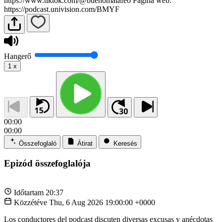
https://www.tiktok.com/@buenomalafeo Página web:
https://podcast.univision.com/BMYF
Hangerő
1
x
00:00
00:00
Összefoglaló
Átirat
Keresés
Epizód összefoglalója
Időtartam
20:37
Közzétéve
Thu, 6 Aug 2026 19:00:00 +0000
Los conductores del podcast discuten diversas excusas y anécdotas