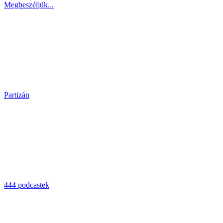
Megbeszéljük...
Partizán
444 podcastek