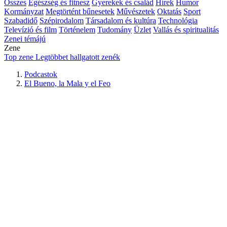
Összes
Egészség és fitnesz
Gyerekek és család
Hírek
Humor
Kormányzat
Megtörtént bűnesetek
Művészetek
Oktatás
Sport
Szabadidő
Szépirodalom
Társadalom és kultúra
Technológia
Televízió és film
Történelem
Tudomány
Üzlet
Vallás és spiritualitás
Zenei témájú
Zene
Top zene
Legtöbbet hallgatott zenék
Podcastok
El Bueno, la Mala y el Feo