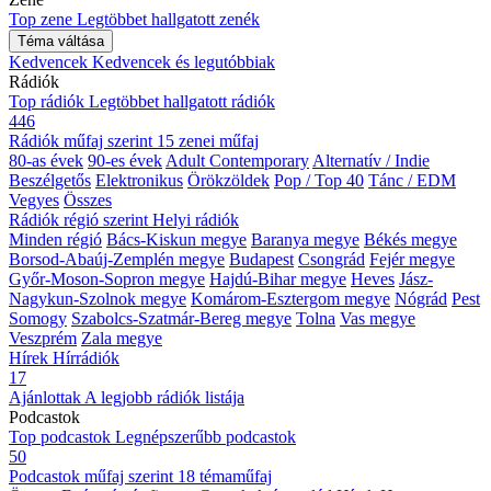
Top zene
Legtöbbet hallgatott zenék
Téma váltása
Kedvencek
Kedvencek és legutóbbiak
Rádiók
Top rádiók
Legtöbbet hallgatott rádiók
446
Rádiók műfaj szerint
15 zenei műfaj
80-as évek
90-es évek
Adult Contemporary
Alternatív / Indie
Beszélgetős
Elektronikus
Örökzöldek
Pop / Top 40
Tánc / EDM
Vegyes
Összes
Rádiók régió szerint
Helyi rádiók
Minden régió
Bács-Kiskun megye
Baranya megye
Békés megye
Borsod-Abaúj-Zemplén megye
Budapest
Csongrád
Fejér megye
Győr-Moson-Sopron megye
Hajdú-Bihar megye
Heves
Jász-
Nagykun-Szolnok megye
Komárom-Esztergom megye
Nógrád
Pest
Somogy
Szabolcs-Szatmár-Bereg megye
Tolna
Vas megye
Veszprém
Zala megye
Hírek
Hírrádiók
17
Ajánlottak
A legjobb rádiók listája
Podcastok
Top podcastok
Legnépszerűbb podcastok
50
Podcastok műfaj szerint
18 témaműfaj