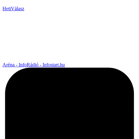
HetiVálasz
Aréna - InfoRádió - Infostart.hu