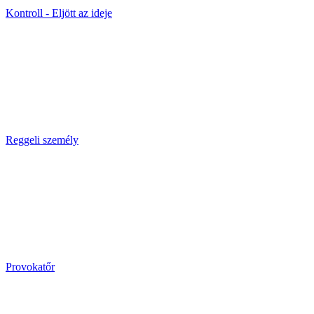
Kontroll - Eljött az ideje
Reggeli személy
Provokatőr