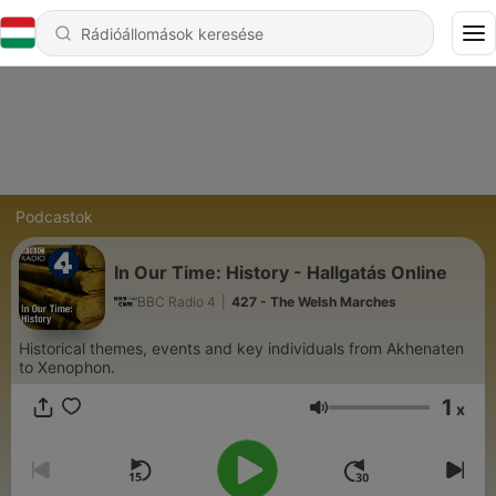
Podcastok
In Our Time: History - Hallgatás Online
BBC Radio 4
|
427 - The Welsh Marches
Historical themes, events and key individuals from Akhenaten
to Xenophon.
1
x
Hangerő