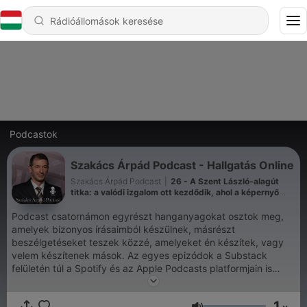
Podcastok
Szakács Árpád Podcast - Hallgatás Online
Szakács Árpád Podcast
|
26 - A Szent László-alagút
titka: a valódi izgalom ott kezdődik, ahol a képernyő
véget ér
Podcast csatornámon egyrészt hanganyagokat osztok meg,
amelyek bizonyos írásaimból készülnek, másrészt
beszélgetéseket teszek közzé, amelyeket én készítek, vagy
velem készítenek mások. Az egyes epizódok a Substack
felületén túl a Spotify és az Apple Podcasts platformjain is
elérhetők.
1