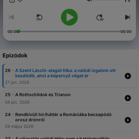
x
www.szakacsarpad.com
Hangerő
00:00
00:00
Epizódok
-
26
A Szent László-alagút titka: a valódi izgalom ott
kezdődik, ahol a képernyő véget ér
27 jún. 2026
-
25
A Rothschildok és Trianon
04 jún. 2026
-
24
Rendkívüli hír/háttér a Romániába becsapódó
orosz drónról
29 május 2026
-
23
A választás valódi tétje: nem a hatalomváltás,