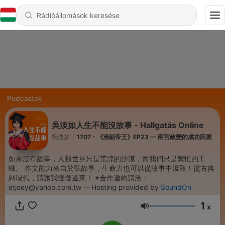
Podcastok
吳淡如人生不能沒故事 - Hallgatás Online
吳淡如
|
1707 - 《清朝帝王》EP23 — 兩宮政變的成功因素
如果沒有故事，人類世界只是荒涼的沙漠，而我們只是繁忙的工
蟻。 作文能力來自於聽故事，生命力也可以從故事中汲取！從古典
到現代，請讓我慢慢道來！ ※合作邀約請洽：
etjoey@yahoo.com.tw -- Hosting provided by
SoundOn
1
x
Hangerő