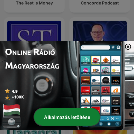
The Rest Is Money
Concorde Podcast
Önjáróbb Vállalkozás
Saját Tőke Podcast
Podcast
Alkalmazás letöltése