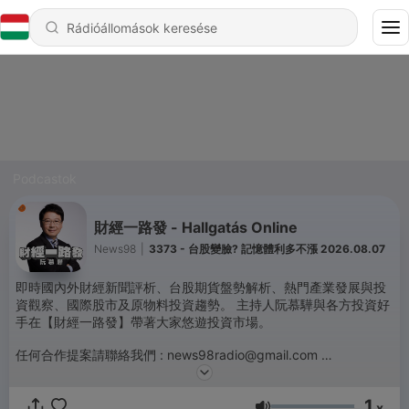
Podcastok
財經一路發 - Hallgatás Online
News98
|
3373 - 台股變臉? 記憶體利多不漲 2026.08.07
即時國內外財經新聞評析、台股期貨盤勢解析、熱門產業發展與投
資觀察、國際股市及原物料投資趨勢。 主持人阮慕驊與各方投資好
手在【財經一路發】帶著大家悠遊投資市場。
任何合作提案請聯絡我們 : news98radio@gmail.com
Powered by
Firstory Hosting
1
x