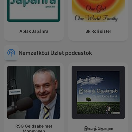
Ablak Japánra
Bk Roli sister
Nemzetközi Üzlet podcastok
RSG Geldsake met
இசைத் தென்றல்
Moneyweb