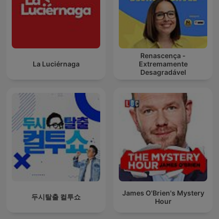
Renascença -
La Luciérnaga
Extremamente
Desagradável
James O'Brien's Mystery
두시탈출 컬투쇼
Hour