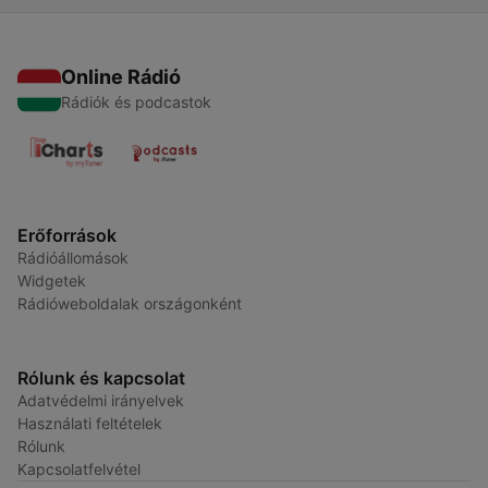
Online Rádió
Rádiók és podcastok
Erőforrások
Rádióállomások
Widgetek
Rádióweboldalak országonként
Rólunk és kapcsolat
Adatvédelmi irányelvek
Használati feltételek
Rólunk
Kapcsolatfelvétel