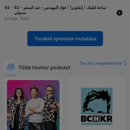
-
62
62 - ساعة لقلبك ׀ إنفلونزا ׀ فؤاد المهندس – عبد المنعم
مدبولي
22 febr. 2022
További epizódok mutatása
Összes megtekintése
Több Humor podcast