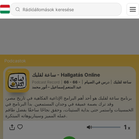
Podcastok
ساعة لقلبك - Hallgatás Online
Podcast Record
|
66 - 66 - ساعة لقلبك ׀ درس في الصيام ׀
عبد المنعم إسماعيل – أنور محمد
برنامج ساعة لقلبك هو أحد أهم البرامج الإذاعية الفكاهية في تاريخ مصر،
وقد ترك بصمة عميقة في وجدان المستمعين. بدأ البرنامج في
الخمسينات واستمر حتى بداية الستينات، وحقق نجاحًا ساحقًا بفضل طاقم
عمله المميز وسيناريوهاته المبتكرة.
1
x
Hangerő