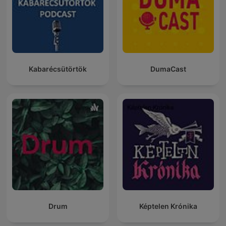
Kabarécsütörtök
DumaCast
Drum
Képtelen Krónika