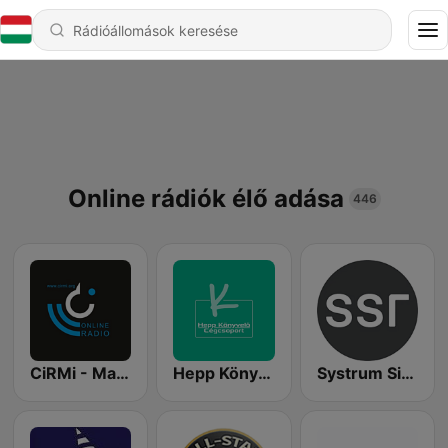
Online rádiók élő adása
446
CiRMi - Magyar alternatív 2000 után
Hepp Könyvelő Cégcsoport rádiója
Systrum Sistum - SSR 1