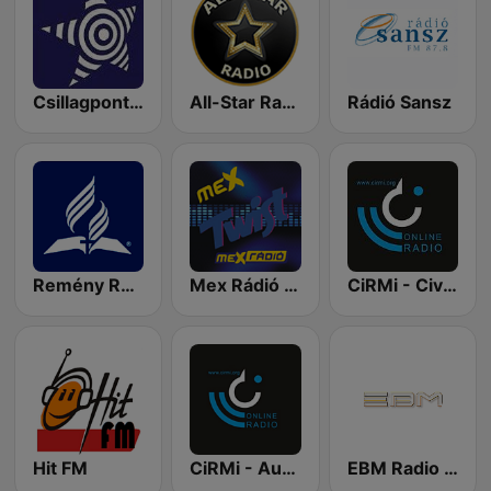
Csillagpont Rádió
All-Star Radio
Rádió Sansz
Remény Rádió
Mex Rádió - Twist
CiRMi - Civil Rádió Miskolc
Hit FM
CiRMi - AutoDJ
EBM Radio Budapest