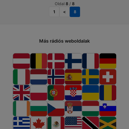
Oldal
8
/
8
1
<
8
Más rádiós weboldalak