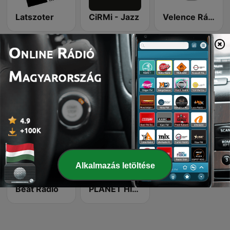
Latszoter
CiRMi - Jazz
Velence Rádió
FRED FILM RADIO Hungarian
FM Radió Sound
Drava Hullam 102.7 FM
Alkalmazás letöltése
Beat Rádió
PLANET HITS MUSIC