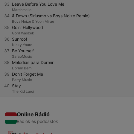
33
Leave Before You Love Me
Marshmello
34
& Down (Siriusmo vs Boys Noize Remix)
Boys Noize & Yoon Mirae
35
Goin' Hollywood
Gord Waszek
36
Sunroof
Nicky Youre
37
Be Yourself
SaraoMusic
38
Melodias para Dormir
Dormir Bem
39
Don't Forget Me
Parry Music
40
Stay
The Kid Laroi
Online Rádió
Rádiók és podcastok