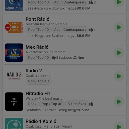
Pop / Top 40
Adult Contemporary
2
Jász-Nagykun-Szolnok megye
89.6 FM
Pont Rádió
Mezőtúr Kedvenc Rádiója
Pop / Top 40
Adult Contemporary
4
Jász-Nagykun-Szolnok megye
89.9 FM
Mex Rádió
A kedvenc online rádióm!
Pop / Top 40
3
Budapest
Online
Rádió 2
Csak a zene kell!
Pop / Top 40
Hitradio H1
We play the best music!
Rock
Pop / Top 40
80-as évek
1
Szabolcs-Szatmár-Bereg megye
Online
Rádió 1 Komló
Csak Igazi Mai Sláger Megy!