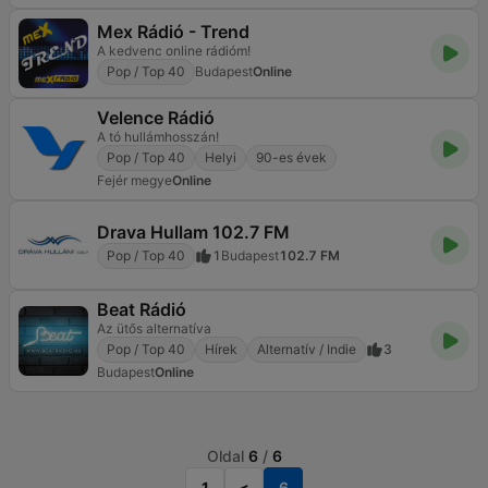
Mex Rádió - Trend
A kedvenc online rádióm!
Pop / Top 40
Budapest
Online
Velence Rádió
A tó hullámhosszán!
Pop / Top 40
Helyi
90-es évek
Fejér megye
Online
Drava Hullam 102.7 FM
Pop / Top 40
1
Budapest
102.7 FM
Beat Rádió
Az ütős alternatíva
Pop / Top 40
Hírek
Alternatív / Indie
3
Budapest
Online
Oldal
6
/
6
1
<
6