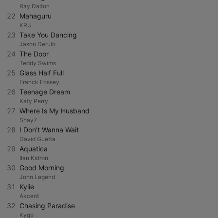
Ray Dalton
22
Mahaguru
KRU
23
Take You Dancing
Jason Derulo
24
The Door
Teddy Swims
25
Glass Half Full
Franck Fossey
26
Teenage Dream
Katy Perry
27
Where Is My Husband
Shay7
28
I Don't Wanna Wait
David Guetta
29
Aquatica
Ilan Kidron
30
Good Morning
John Legend
31
Kylie
Akcent
32
Chasing Paradise
Kygo