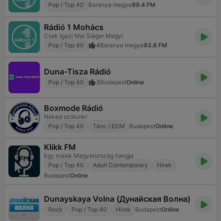
Pop / Top 40
Baranya megye
99.4 FM
Rádió 1 Mohács
Csak Igazi Mai Sláger Megy!
Pop / Top 40
4
Baranya megye
93.8 FM
Duna-Tisza Rádió
Pop / Top 40
3
Budapest
Online
Boxmode Rádió
Neked szólunk!
Pop / Top 40
Tánc / EDM
Budapest
Online
Klikk FM
Egy másik Magyarország hangja
Pop / Top 40
Adult Contemporary
Hírek
Budapest
Online
Dunayskaya Volna (Дунайская Волна)
Rock
Pop / Top 40
Hírek
Budapest
Online