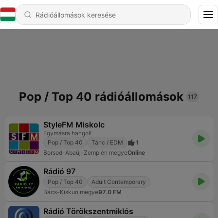
Pop / Top 40 rádióállomások
117
StyleFM Miskolc
Egymásra hangol!
Pop / Top 40
Tánc / EDM
1
Borsod-Abaúj-Zemplén megye
Online
Rádió 97
Pop / Top 40
Adult Contemporary
Bács-Kiskun megye
97.0 FM
Rádió Törökszentmiklós