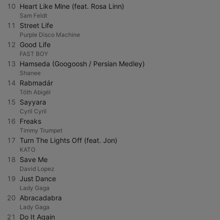
10
Heart Like Mine (feat. Rosa Linn)
Sam Feldt
11
Street Life
Purple Disco Machine
12
Good Life
FAST BOY
13
Hamseda (Googoosh / Persian Medley)
Shanee
14
Rabmadár
Tóth Abigél
15
Sayyara
Cyril Cyril
16
Freaks
Timmy Trumpet
17
Turn The Lights Off (feat. Jon)
KATO
18
Save Me
David Lopez
19
Just Dance
Lady Gaga
20
Abracadabra
Lady Gaga
21
Do It Again