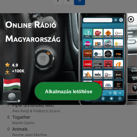
TOP DALOK
1
The Logical Song
Scooter
2
Don't Wanna Go Home (Don't Wanna Go Home) [Instrumental]
DJ ReDo
3
OK (feat. James Blunt)
Robin Schulz
4
Éget a nap
Valmar
5
SLEEP TONIGHT (THIS IS THE LIFE)
Switch Disco
Alkalmazás letöltése
6
Flames (David Guetta Remix)
David Guetta
7
Piple (Extended Mix)
Alex Kenji & Federico Scavo
8
Together
Martin Garrix
9
Animals
Norma Jean Martine