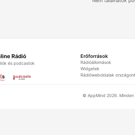
Nem találhatók po
line Rádió
Erőforrások
Rádióállomások
iók és podcastok
Widgetek
Rádióweboldalak országon
© AppMind 2026. Minden j