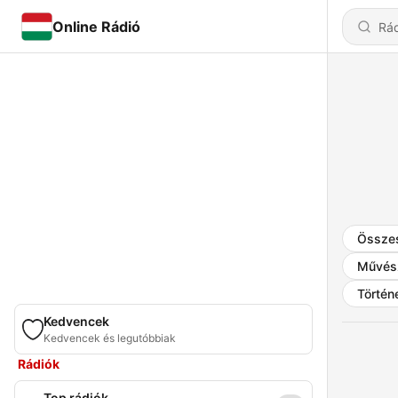
Online Rádió
Össze
Művés
Történ
Kedvencek
Kedvencek és legutóbbiak
Rádiók
Top rádiók