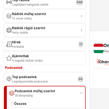
446
Legtöbbet hallgatott rádiók
Rádiók műfaj szerint
15 zenei műfaj
Rádiók régió szerint
Helyi rádiók
Hírek
17
On
Hírrádiók
Rád
Ajánlottak
A legjobb rádiók listája
Podcastok
Top podcastok
50
Legnépszerűbb podcastok
Podcastok műfaj szerint
18 témaműfaj
Összes