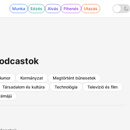
Munka
Edzés
Alvás
Pihenés
Utazás
podcastok
Humor
Kormányzat
Megtörtént bűnesetek
Társadalom és kultúra
Technológia
Televízió és film
témájú