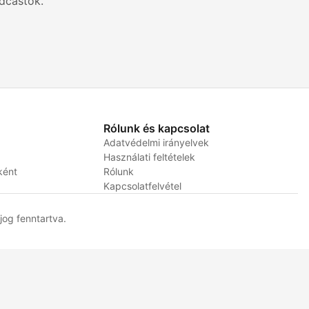
dcastok.
Rólunk és kapcsolat
Adatvédelmi irányelvek
Használati feltételek
ként
Rólunk
Kapcsolatfelvétel
og fenntartva.