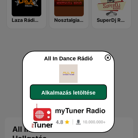
Laza Rádió - Mulatós Csatorna
Nosztalgia rádió
SuperDj Rádió
All In Dance Rádió
Alkalmazás letöltése
All In Dance Rádió Online