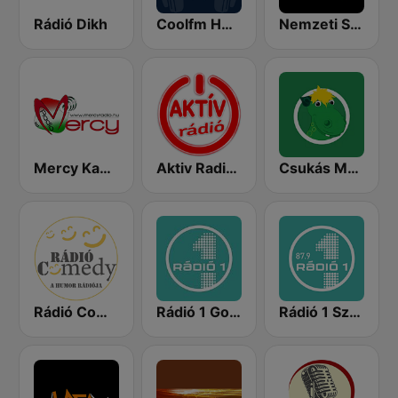
Rádió Dikh
Coolfm HAZAI KEDVENCEK
Nemzeti Sportrádió
Mercy Kabaré
Aktiv Radio 92.2 FM
Csukás Meserádió
Rádió Comedy
Rádió 1 Gong
Rádió 1 Szeged