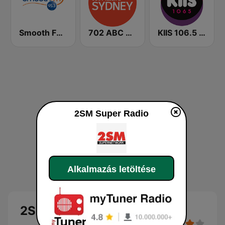
Smooth FM 95.3 Sydney
702 ABC Sydney
KIIS 106.5 FM
2SM Super Radio
Alkalmazás letöltése
2SM Super Radio