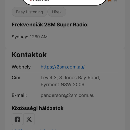
Easy Listening
Hírek
Frekvenciák 2SM Super Radio:
Sydney:
1269 AM
Kontaktok
Webhely
https://2sm.com.au/
Cím:
Level 3, 8 Jones Bay Road,
Pyrmont NSW 2009
E-mail:
panderson@2sm.com.au
Közösségi hálózatok