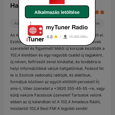
Hallgatás
Alkalmazás letöltése
Adult Contemporary
R&B / Soul
90-es évek
Az Amadeus Rádió szinte pontosan tíz éve indult el.
Ezúton is szeretnénk megköszönni az elmúlt évek
szeretetét és figyelmét! Mától új korszak kezdődik a
102,4 életében és egy nagyobb család új tagjaként,
új néven, felfrissült zenei kínálattal, és továbbra is
helyi információkkal várjuk hallgatóinkat. Fedezd fel
te is Szolnok vadonatúj rádióját, és alakítsuk,
formáljuk közösen az együtt eltöltött perceket! Írj
sms-t, Viber üzenetet a +3620 355-45-55 –re, vagy
küldj nekünk Facebook üzenetet! Tartsatok velünk
ebben az új kalandban is! A 102,4 Amadeus Rádió,
mostantól 102,4 Best FM! A legjobb zenék!