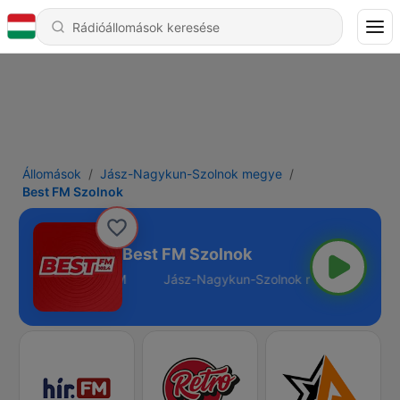
Állomások
Jász-Nagykun-Szolnok megye
Best FM Szolnok
Best FM Szolnok
ok megye - 102.4 FM