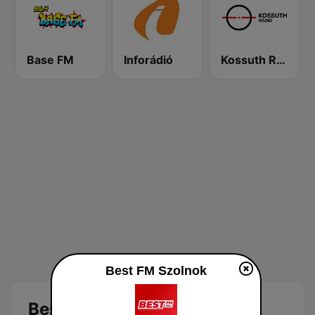
Base FM
Inforádió
Kossuth Rádió
Best FM Szolnok
Best FM Szolnok Online