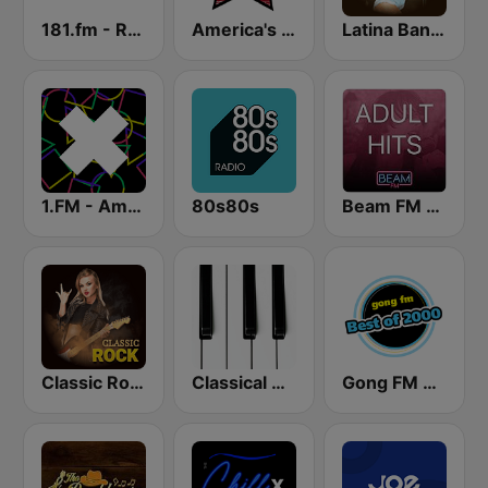
181.fm - Real Country
America's Country
Latina Bandida!
1.FM - Amsterdam Trance
80s80s
Beam FM - Adult Hits
Classic Rock Station
Classical Horizon Radio (International)
Gong FM Best of 2000