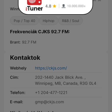
Winnipeg's Multilingual Radio
Pop / Top 40
Hiphop
R&B / Soul
Frekvenciák CJKS 92.7 FM:
Brant:
92.7 FM
Kontaktok
Webhely
https://ckjs.com/
Cím:
202-1440 Jack Blick Ave. ,
Winnipeg, MB, Canada, R3G 0L4
Telefon:
+1 204-477-1221
E-mail:
gmp@ckjs.com