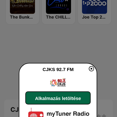
The Bunkhouse
The CHILLx Lounge
Joe Top 2000
CJKS 92.7 FM
Alkalmazás letöltése
CJKS 92.7 FM