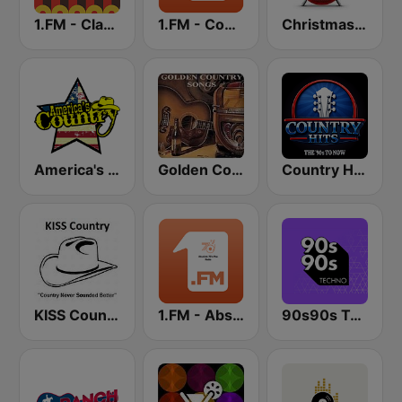
1.FM - Classic Country
1.FM - Country Range
Christmas FM
America's Country
Golden Country Songs
Country Hits
KISS Country
1.FM - Absolute 70s Pop
90s90s Techno