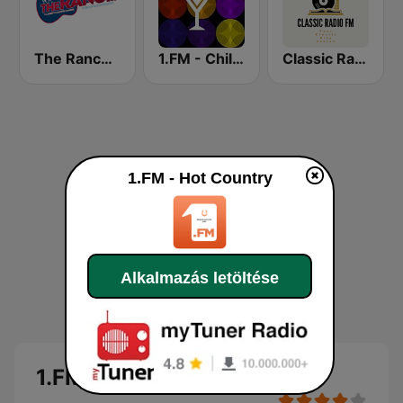
The Ranch - Classic Country
1.FM - Chillout Lounge
Classic Radio FM
1.FM - Hot Country
Alkalmazás letöltése
1.FM - Hot Country