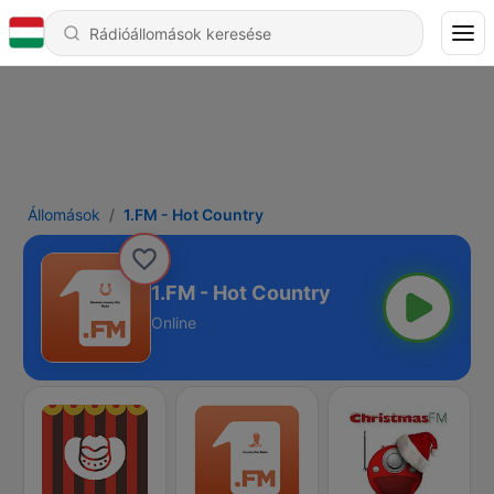
Állomások
1.FM - Hot Country
1.FM - Hot Country
Online