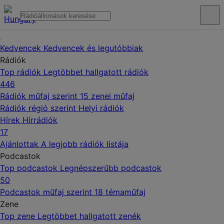
Kedvencek
Kedvencek és legutóbbiak
Rádiók
Top rádiók
Legtöbbet hallgatott rádiók
446
Rádiók műfaj szerint
15 zenei műfaj
Rádiók régió szerint
Helyi rádiók
Hírek
Hírrádiók
17
Ajánlottak
A legjobb rádiók listája
Podcastok
Top podcastok
Legnépszerűbb podcastok
50
Podcastok műfaj szerint
18 témaműfaj
Zene
Top zene
Legtöbbet hallgatott zenék