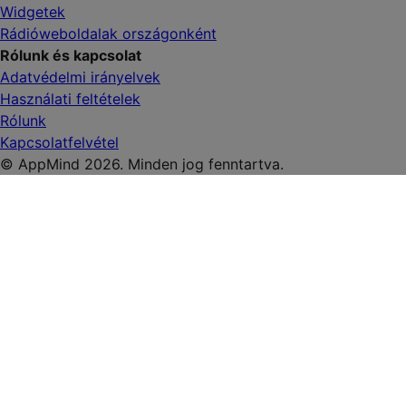
Widgetek
Rádióweboldalak országonként
Rólunk és kapcsolat
Adatvédelmi irányelvek
Használati feltételek
Rólunk
Kapcsolatfelvétel
© AppMind 2026. Minden jog fenntartva.