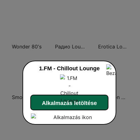
Wonder 80's
Радио Lounge FM
Erotica Lounge
1.FM - Chillout Lounge
Smooth Chill
Skuizz Hits 50s- 70s
Vibration Chill
Alkalmazás letöltése