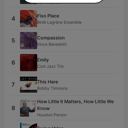
Von Freeman
Fiso Place
4
Biréli Lagrène Ensemble
Compassion
5
Vince Benedetti
Emily
6
Cool Jazz Trio
This Here
7
Bobby Timmons
How Little It Matters, How Little We
8
Know
Houston Person