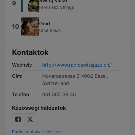
Swing Valse
9
Fere's Hot Strings
Gnid
10
Chet Baker
Kontaktok
Webhely
http://www.radioswissjazz.ch/
Cím:
Novarastrasse 2 4002 Basel,
Switzerland
Telefon:
061 365 38 46
Közösségi hálózatok
Rádió adatainak frissítése