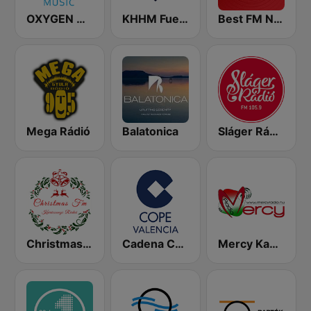
OXYGEN MUSIC
KHHM Fuego 101.9
Best FM Nyíregyháza
Mega Rádió
Balatonica
Sláger Rádió
Christmas FM - Hungary
Cadena COPE Valencia
Mercy Kabaré