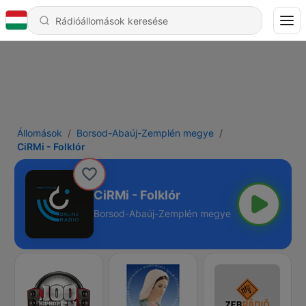
Állomások
Borsod-Abaúj-Zemplén megye
CiRMi - Folklór
CiRMi - Folklór
Borsod-Abaúj-Zemplén megye