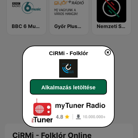
BBC 6 Music
Győr Plusz Rádió
Nemzeti Sportrádió
CiRMi - Folklór
Alkalmazás letöltése
CiRMi - Folklór Online