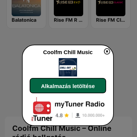
Balatonica
Rise FM R n B
Rise FM Classic
Coolfm Chill Music
Alkalmazás letöltése
Coolfm Chill Music – Online