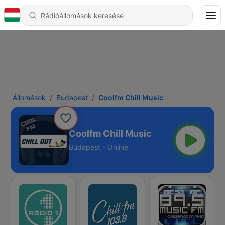
Állomások
Budapest
Coolfm Chill Music
Coolfm Chill Music
Budapest - Online