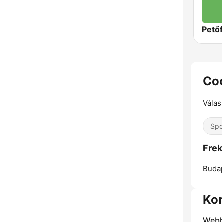
Petőf
Coo
Válas
Spo
Frek
Buda
Ko
Webh