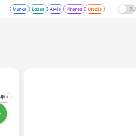
Munka
Edzés
Alvás
Pihenés
Utazás
0