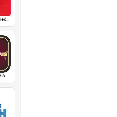
Best FM Debrecen
dió