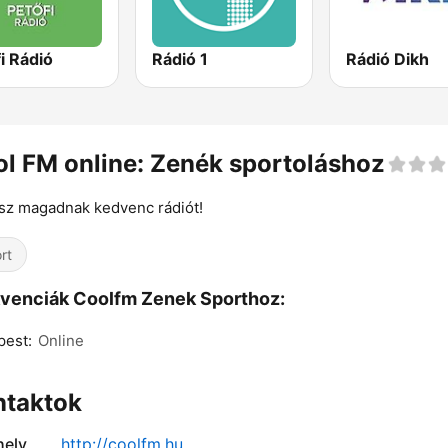
i Rádió
Rádió 1
Rádió Dikh
l FM online: Zenék sportoláshoz
sz magadnak kedvenc rádiót!
rt
venciák Coolfm Zenek Sporthoz:
pest:
Online
ntaktok
ely
http://coolfm.hu