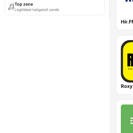
Top zene
Legtöbbet hallgatott zenék
Hír.
Roxy