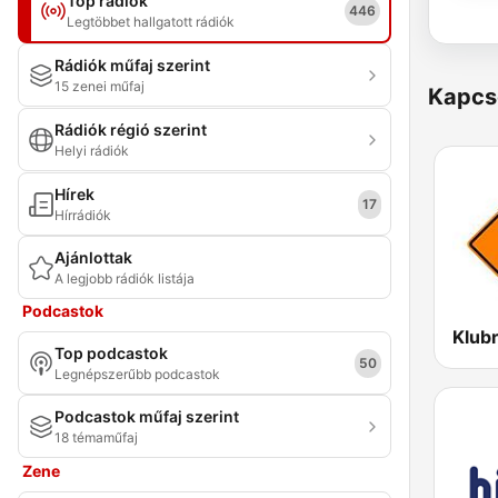
Top rádiók
446
Legtöbbet hallgatott rádiók
Rádiók műfaj szerint
15 zenei műfaj
Kapcs
Rádiók régió szerint
Helyi rádiók
Hírek
17
Hírrádiók
Ajánlottak
A legjobb rádiók listája
Podcastok
Klub
Top podcastok
50
Legnépszerűbb podcastok
Podcastok műfaj szerint
18 témaműfaj
Zene