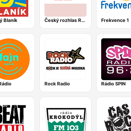
ý Blaník
Český rozhlas Radiožurnál
Frekvence 1
Rádio
Rock Radio
Rádio SPIN