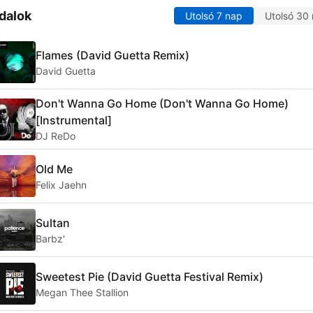
dalok
Utolsó 7 nap
Utolsó 30
Flames (David Guetta Remix)
David Guetta
Don't Wanna Go Home (Don't Wanna Go Home)
[Instrumental]
DJ ReDo
Old Me
Felix Jaehn
Sultan
Barbz'
Sweetest Pie (David Guetta Festival Remix)
Megan Thee Stallion