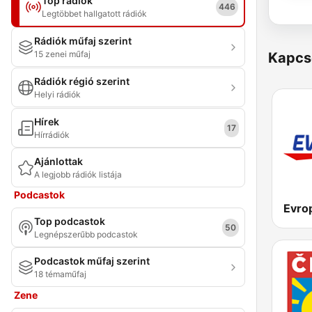
Top rádiók
446
Legtöbbet hallgatott rádiók
Rádiók műfaj szerint
15 zenei műfaj
Kapcs
Rádiók régió szerint
Helyi rádiók
Hírek
17
Hírrádiók
Ajánlottak
A legjobb rádiók listája
Podcastok
Evro
Top podcastok
50
Legnépszerűbb podcastok
Podcastok műfaj szerint
18 témaműfaj
Zene