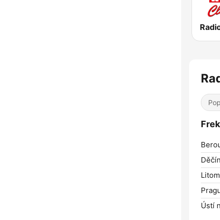
Radi
Rad
Pop
Frek
Bero
Děčín
Litom
Prag
Ústí 