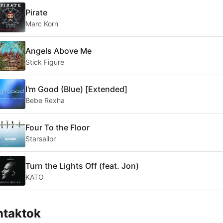
Pirate
Marc Korn
Angels Above Me
Stick Figure
I'm Good (Blue) [Extended]
Bebe Rexha
Four To the Floor
Starsailor
Turn the Lights Off (feat. Jon)
KATO
ntaktok