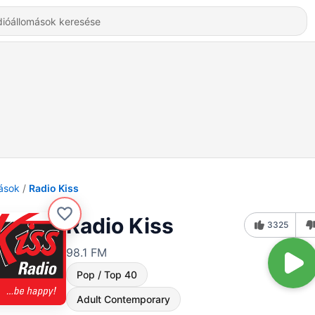
ások
Radio Kiss
Radio Kiss
3325
98.1 FM
Pop / Top 40
Adult Contemporary