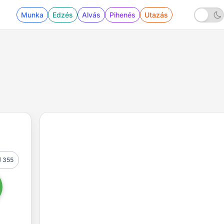
Munka
Edzés
Alvás
Pihenés
Utazás
355