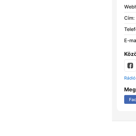
Webh
Cím:
Telef
E-mai
Közö
Rádió 
Meg
Fa