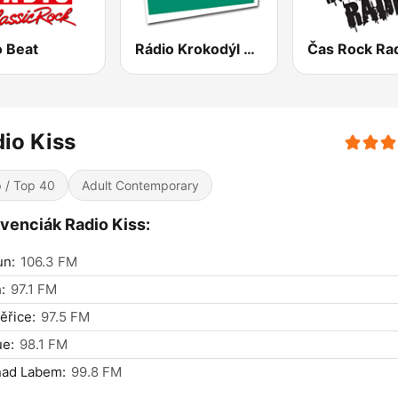
o Beat
Rádio Krokodýl FM
Čas Rock Ra
io Kiss
 / Top 40
Adult Contemporary
venciák Radio Kiss:
un:
106.3 FM
:
97.1 FM
ěřice:
97.5 FM
ue:
98.1 FM
nad Labem:
99.8 FM