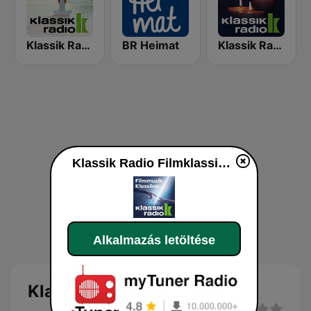
Klassik Radio Healing Spirit
BR Heimat
Klassik Radio Klassische Weihnachten
Klassik Radio Filmklassiker
Alkalmazás letöltése
Klassik Radio Filmklassiker