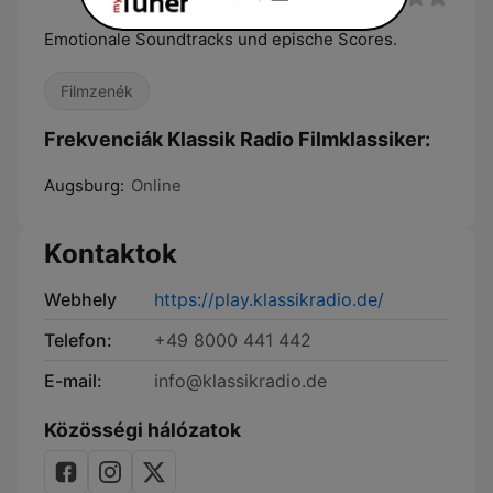
Emotionale Soundtracks und epische Scores.
Filmzenék
Frekvenciák Klassik Radio Filmklassiker:
Augsburg:
Online
Kontaktok
Webhely
https://play.klassikradio.de/
Telefon:
+49 8000 441 442
E-mail:
info@klassikradio.de
Közösségi hálózatok