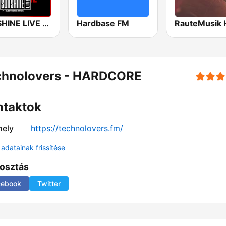
SUNSHINE LIVE - Hardstyle
Hardbase FM
chnolovers - HARDCORE
ntaktok
ely
https://technolovers.fm/
adatainak frissítése
osztás
cebook
Twitter