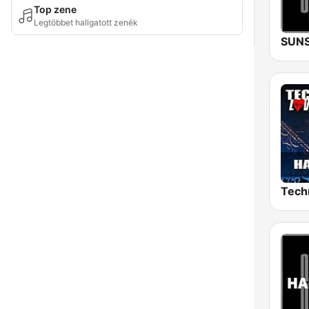
Top zene
Legtöbbet hallgatott zenék