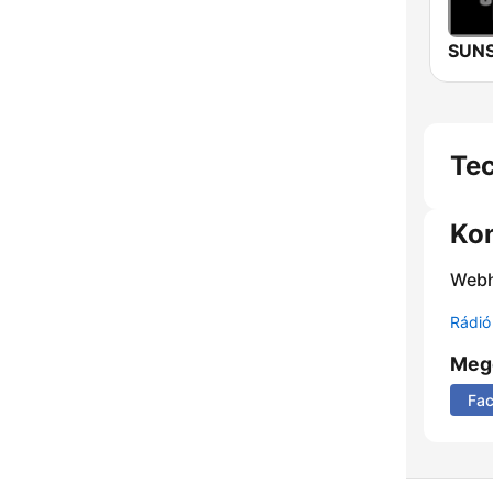
Te
Ko
Webh
Rádió 
Meg
Fa