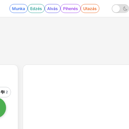
Munka
Edzés
Alvás
Pihenés
Utazás
2