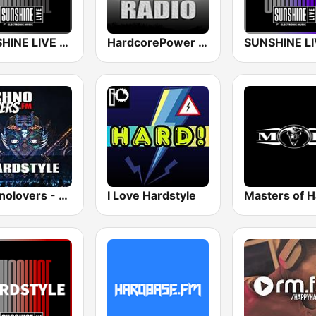
SUNSHINE LIVE - Hardcore
HardcorePower Radio
Technolovers - HARDSTYLE
I Love Hardstyle