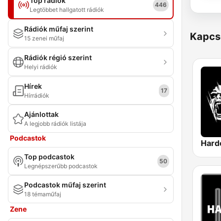
Top rádiók
446
Legtöbbet hallgatott rádiók
Rádiók műfaj szerint
Kapcs
15 zenei műfaj
Rádiók régió szerint
Helyi rádiók
Hírek
17
Hírrádiók
Ajánlottak
A legjobb rádiók listája
Podcastok
Hard
Top podcastok
50
Legnépszerűbb podcastok
Podcastok műfaj szerint
18 témaműfaj
Zene