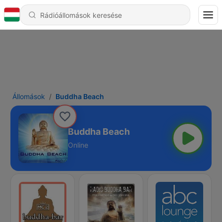
Állomások
Buddha Beach
Buddha Beach
Online