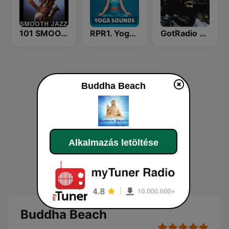
101 SMOOTH JAZZ
RPR1. Yoga Sounds
GotRadio - R&B Classics
Buddha Beach
Alkalmazás letöltése
Buddha Beach