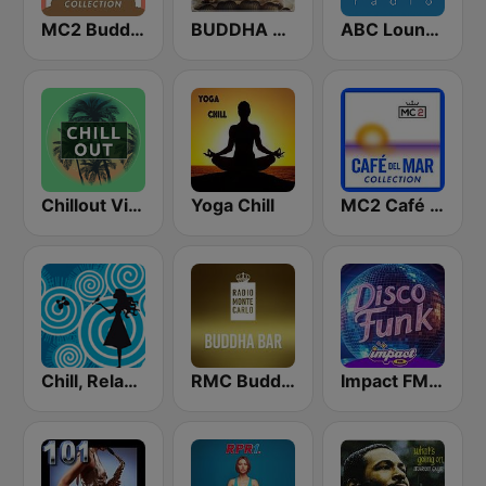
MC2 Buddha-Bar Collection
BUDDHA BAR
ABC Lounge Jazz
Chillout Vibes
Yoga Chill
MC2 Café Del Mar Collection
Chill, Relaxing, Positive
RMC Buddha-Bar Monte Carlo
Impact FM - Disco Funk