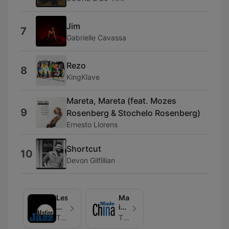
Jim
7
Gabrielle Cavassa
Rezo
8
KingKlave
Mareta, Mareta (feat. Mozes
9
Rosenberg & Stochelo Rosenberg)
Ernesto Llorens
Shortcut
10
Devon Gilfillian
Les
Made
Matins
in
Jazz
China
TSFJAZZ
TSFJAZZ