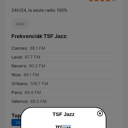
24h/24, la seule radio 100%
Jazz
Frekvenciák TSF Jazz:
Cannes:
98.1 FM
Laval:
97.7 FM
Nevers:
90.2 FM
Nice:
98.1 FM
Orléans:
106.7 FM
Paris:
89.9 FM
Valence:
89.5 FM
TSF Jazz
Top dalok
Utolsó 7 nap
Utolsó 30 nap