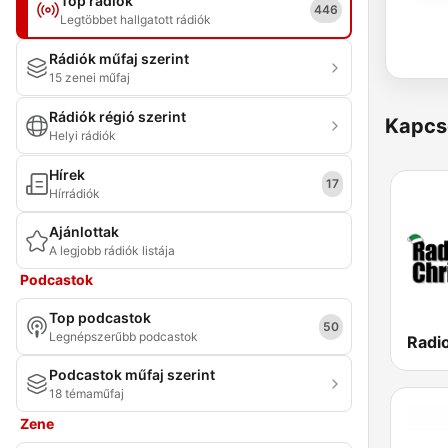
Top rádiók
446
Legtöbbet hallgatott rádiók
Rádiók műfaj szerint
15 zenei műfaj
Rádiók régió szerint
Kapcs
Helyi rádiók
Hírek
17
Hírrádiók
Ajánlottak
A legjobb rádiók listája
Podcastok
Top podcastok
50
Legnépszerűbb podcastok
Radi
Podcastok műfaj szerint
18 témaműfaj
Zene