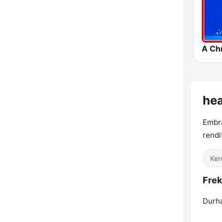
A Ch
hea
Embra
rendi
Ker
Frek
Durh