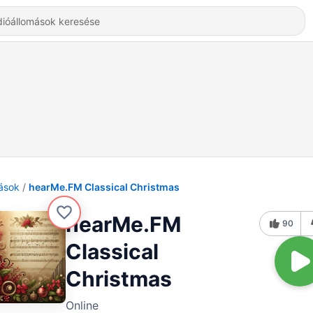
ások
hearMe.FM Classical Christmas
hearMe.FM
90
Classical
Christmas
Online