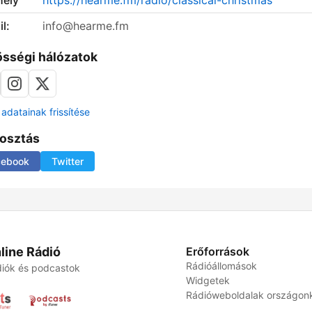
ely
https://hearme.fm/radio/classical-christmas
l:
info@hearme.fm
sségi hálózatok
adatainak frissítése
osztás
cebook
Twitter
line Rádió
Erőforrások
Rádióállomások
iók és podcastok
Widgetek
Rádióweboldalak országon