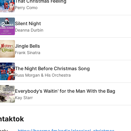
That Christmas Feeling
Perry Como
Silent Night
Deanna Durbin
Jingle Bells
Frank Sinatra
The Night Before Christmas Song
Russ Morgan & His Orchestra
Everybody's Waitin' for the Man With the Bag
Kay Starr
ntaktok