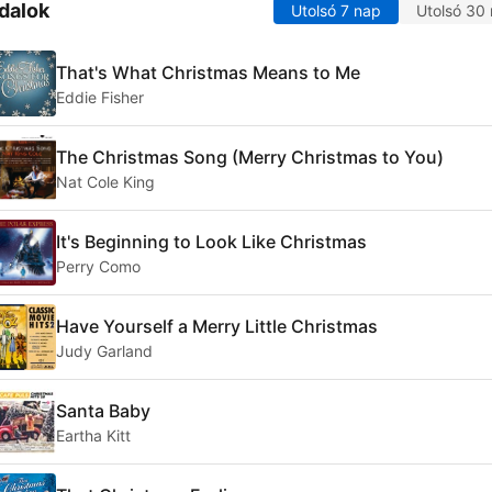
dalok
Utolsó 7 nap
Utolsó 30
That's What Christmas Means to Me
Eddie Fisher
The Christmas Song (Merry Christmas to You)
Nat Cole King
It's Beginning to Look Like Christmas
Perry Como
Have Yourself a Merry Little Christmas
Judy Garland
Santa Baby
Eartha Kitt