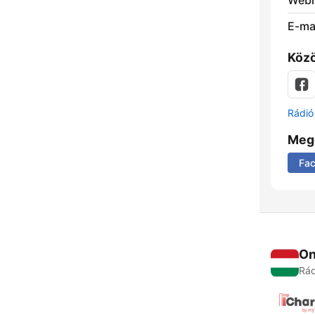
Webh
E-mai
Közö
Rádió 
Meg
Fa
On
Rád