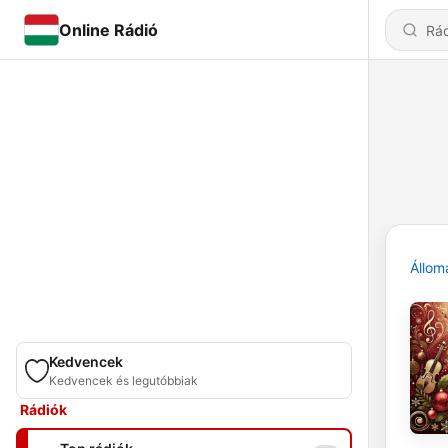
Online Rádió
Állom
Kedvencek
Kedvencek és legutóbbiak
Rádiók