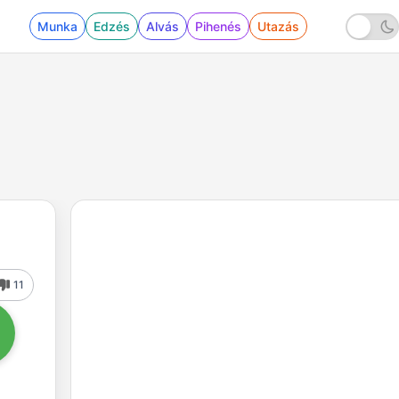
Munka
Edzés
Alvás
Pihenés
Utazás
11