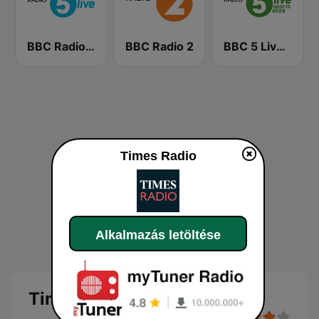
BBC Radio 5 live
BBC Radio 2
BBC 5 Live Sports Extra (UK Only)
Times Radio
Alkalmazás letöltése
Times Radio