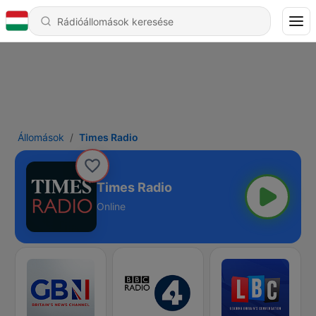
Állomások
Times Radio
Times Radio
Online