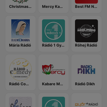
Christmas FM - Hungary
Mercy Kabaré
Best FM Nyíregyháza
Mária Rádió
Rádió 1 Győr
Röhej Rádió
Rádió Comedy
Kabare Magyar Radio
Rádió Dikh