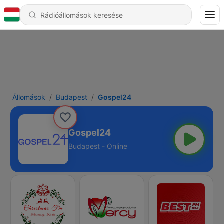
Állomások
Budapest
Gospel24
Gospel24
Budapest - Online