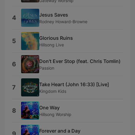
Gateway Worship
Jesus Saves
4
Rodney Howard-Browne
Glorious Ruins
5
Hillsong Live
Don't Ever Stop (feat. Chris Tomlin)
6
Passion
Take Heart (John 16:33) [Live]
7
Kingdom Kids
One Way
8
Hillsong Worship
Forever and a Day
9