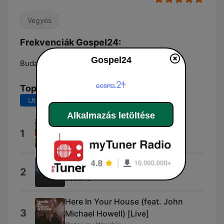
Vegyes
Frekvenciák Gospel24:
Gospel24
Budapest:
Online
Top dalok
Utolsó 7 nap
Utolsó 30 nap
Alkalmazás letöltése
All Things Are Possible
1
Hillsong Worship
We Are Returning (Live)
2
Leeland
Here In Your House (feat. John
3
Michael Howell) [Live]