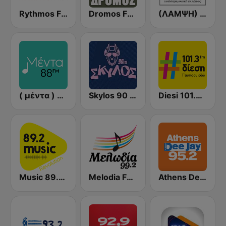
Rythmos FM - Ρυθμος 94.9
Dromos FM - ΔΡΟΜΟΣ 89.8
(ΛΑΜΨΗ) Lampsi 92.3 FM
( μέντα ) Menta 88 FM
Skylos 90 FM
Diesi 101.3 FM
Music 89.2 FM
Melodia FM (Μελωδία 99.2)
Athens Deejay FM