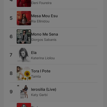
Eleni Foureira
Mesa Mou Esu
5
Ria Ellinidou
Mono Me Sena
6
Giorgos Sabanis
Ela
7
Katerina Lioliou
Tora I Pote
8
Tamta
Ierosilia (Live)
9
Katy Garbi