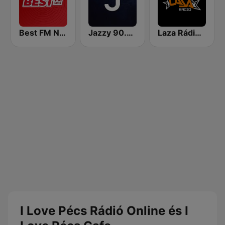
Best FM Nyíregyháza
Jazzy 90.9 FM
Laza Rádió - Mulatós Csatorna
I Love Pécs Rádió Online és I