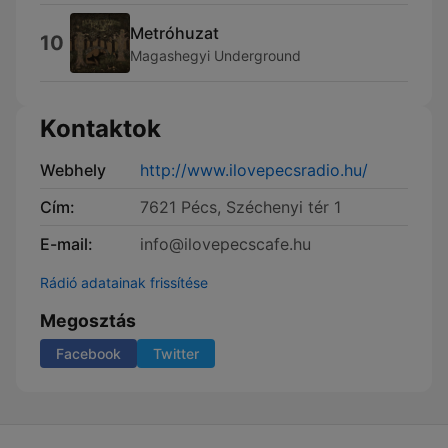
Metróhuzat
10
Magashegyi Underground
Kontaktok
Webhely
http://www.ilovepecsradio.hu/
Cím:
7621 Pécs, Széchenyi tér 1
E-mail:
info@ilovepecscafe.hu
Rádió adatainak frissítése
Megosztás
Facebook
Twitter