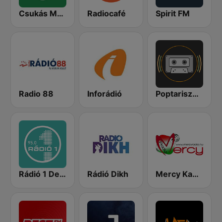
Csukás Meserádió
Radiocafé
Spirit FM
Radio 88
Inforádió
Poptarisznya
Rádió 1 Debrecen
Rádió Dikh
Mercy Kabaré