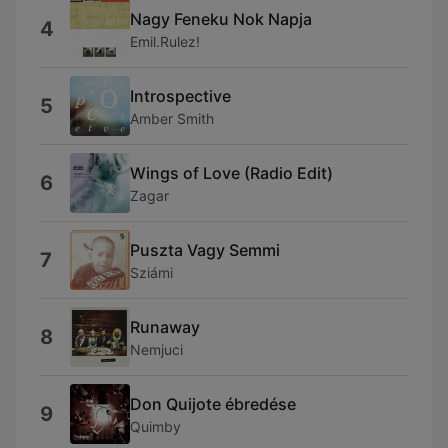
Nagy Feneku Nok Napja
4
Emil.Rulez!
Introspective
5
Amber Smith
Wings of Love (Radio Edit)
6
Zagar
Puszta Vagy Semmi
7
Sziámi
Runaway
8
Nemjuci
Don Quijote ébredése
9
Quimby