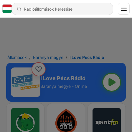
Állomások
Baranya megye
I Love Pécs Rádió
I Love Pécs Rádió
Baranya megye - Online