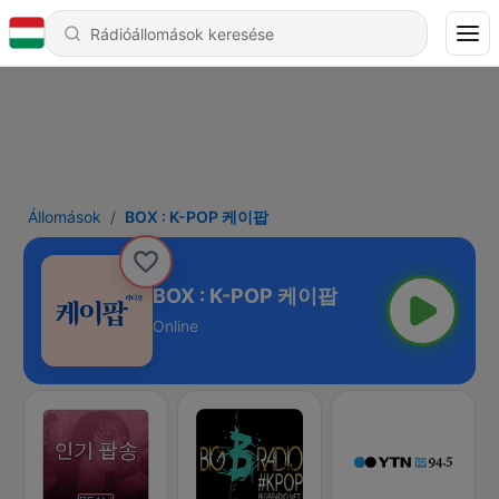
Állomások
BOX : K-POP 케이팝
BOX : K-POP 케이팝
Online