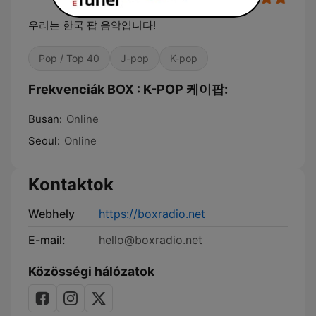
우리는 한국 팝 음악입니다!
Pop / Top 40
J-pop
K-pop
Frekvenciák BOX : K-POP 케이팝:
Busan:
Online
Seoul:
Online
Kontaktok
Webhely
https://boxradio.net
E-mail:
hello@boxradio.net
Közösségi hálózatok