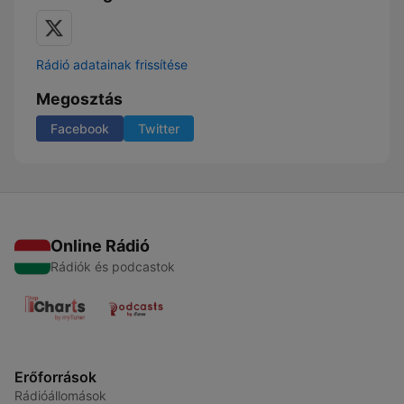
Rádió adatainak frissítése
Megosztás
Facebook
Twitter
Online Rádió
Rádiók és podcastok
Erőforrások
Rádióállomások