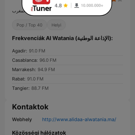
صوت المغرب
Pop / Top 40
Helyi
Frekvenciák Al Watania (الإذاعة الوطنية):
Agadir:
91.0 FM
Casablanca:
96.0 FM
Marrakesh:
94.9 FM
Rabat:
91.0 FM
Tangier:
88.7 FM
Kontaktok
Webhely
http://www.alidaa-alwatania.ma/
Közösségi hálózatok