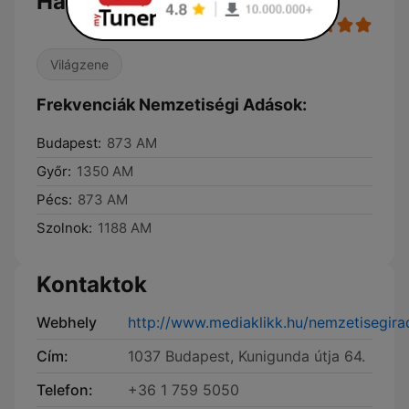
Hallgatás
Világzene
Frekvenciák Nemzetiségi Adások:
Budapest:
873 AM
Győr:
1350 AM
Pécs:
873 AM
Szolnok:
1188 AM
Kontaktok
Webhely
http://www.mediaklikk.hu/nemzetisegira
Cím:
1037 Budapest, Kunigunda útja 64.
Telefon:
+36 1 759 5050