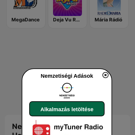
MegaDance
Deja Vu Rádió
Mária Rádió
Nemzetiségi Adások
Alkalmazás letöltése
Nemzetiségi Adások Online