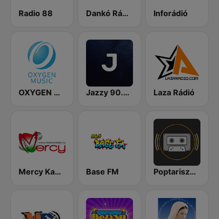
Radio 88
Dankó Rádió
Inforádió
OXYGEN MUSIC
Jazzy 90.9 FM
Laza Rádió
Mercy Kabaré
Base FM
Poptarisznya