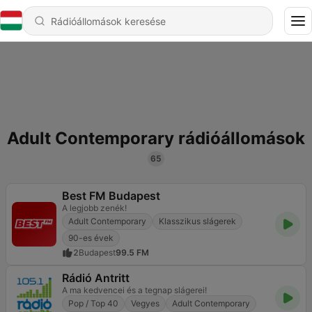
Adult Contemporary rádióállomások
65
Best FM Budapest
A legjobb zenék!
Adult Contemporary
Klasszikus slágerek
90-es évek
2
Budapest
99.5 FM
Rádió Antritt
A ma kedvencei és a tegnap slágerei!
Pop / Top 40
Vegyes
Adult Contemporary