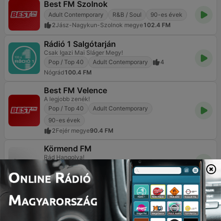
Best FM Szolnok
Adult Contemporary
R&B / Soul
90-es évek
2
Jász-Nagykun-Szolnok megye
102.4 FM
Rádió 1 Salgótarján
Csak Igazi Mai Sláger Megy!
Pop / Top 40
Adult Contemporary
4
Nógrád
100.4 FM
Best FM Velence
A legjobb zenék!
Pop / Top 40
Adult Contemporary
90-es évek
2
Fejér megye
90.4 FM
Körmend FM
Rád Hangolva!
Pop / Top 40
Adult Contemporary
3
Vas megye
99.8 FM
Zemplén FM
Helyben a legjobbak
Pop / Top 40
Adult Contemporary
18