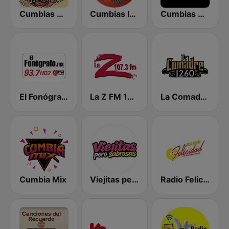
Cumbias Mix
Cumbias Inmortales Radio
Cumbias Mezcladas
El Fonógrafo HD2
La Z FM 107.3
La Comadre 1260 AM
Cumbia Mix
Viejitas pero Sabrosas Radio
Radio Felicidad 1180 AM