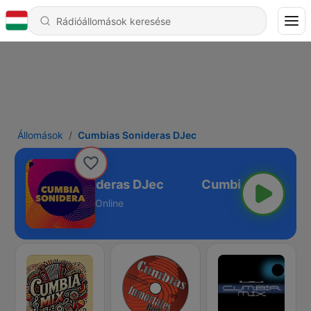
Állomások
Cumbias Sonideras DJec
Cumbias Sonideras DJec
Online