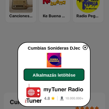
Canciones del Recuerdo DJec
Ke Buena 92.9 FM
Radio Pegasso de Monclova
Cumbias Sonideras DJec
Alkalmazás letöltése
Cumbias Sonideras DJec