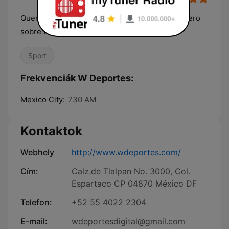
Queremos informar, entretener y emocionar, pero
sobre todo ¡APASIONAR!
Sport
Frekvenciák W Deportes:
Mexico City:
730 AM
Kontaktok
Webhely
http://www.wdeportes.com/
Cím:
Calz.de Tlalpan No. 3000, Col.
Espartaco CP 04870 México DF
Telefon:
+52 55 4022 2304
E-mail:
wdeportesdigital@gmail.com