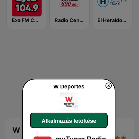
Exa FM CDMX
Radio Centro y El Fonógrafo
El Heraldo de México
W Deportes
Alkalmazás letöltése
W Deportes