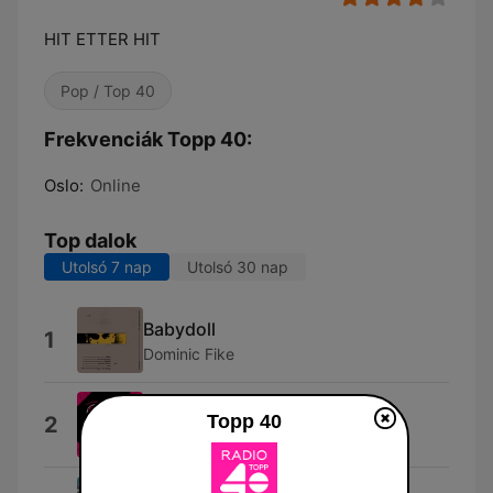
HIT ETTER HIT
Pop / Top 40
Frekvenciák Topp 40:
Oslo:
Online
Top dalok
Utolsó 7 nap
Utolsó 30 nap
Babydoll
1
Dominic Fike
Daglig
Topp 40
2
Ari Bajgora