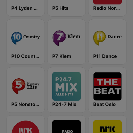
P4 Lyden av Norge
P5 Hits
Radio Norge
P10 Country
P7 Klem
P11 Dance
P5 Nonstop Hits
P24-7 Mix
Beat Oslo