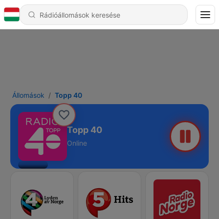
Állomások
Topp 40
Topp 40
Online