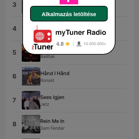
Effortlessly Epic
3
Scorched Score
Alkalmazás letöltése
747 (Strangers In the Night)
4
Saxon
Himmelen Brenner
5
Bailltak
Hånd I Hånd
6
Ronald
Sees Igjen
7
Jetz
Rein Me In
8
Sam Fender