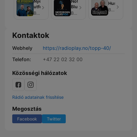
Nye
Notodden
Husarrest
utfordringer
BluesPod
Bauer Media
Bauer Media
Bauer Media
Kontaktok
Webhely
https://radioplay.no/topp-40/
Telefon:
+47 22 02 32 00
Közösségi hálózatok
Rádió adatainak frissítése
Megosztás
Facebook
Twitter