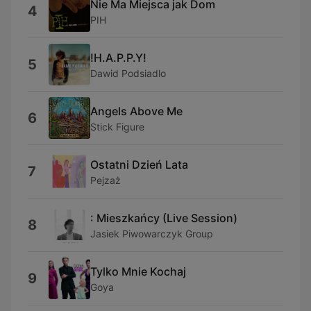
Nie Ma Miejsca jak Dom
4
PIH
!H.A.P.P.Y!
5
Dawid Podsiadlo
Angels Above Me
6
Stick Figure
Ostatni Dzień Lata
7
Pejzaż
: Mieszkańcy (Live Session)
8
Jasiek Piwowarczyk Group
Tylko Mnie Kochaj
9
Goya