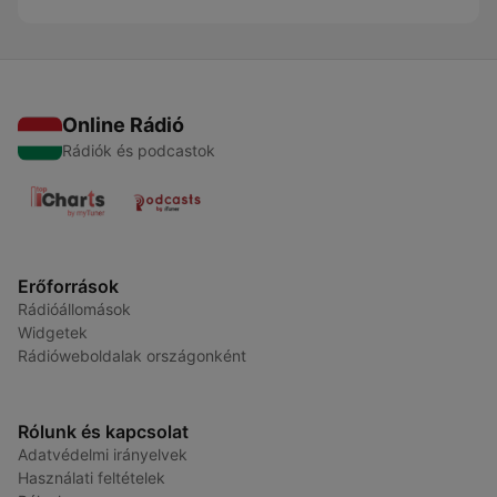
Online Rádió
Rádiók és podcastok
Erőforrások
Rádióállomások
Widgetek
Rádióweboldalak országonként
Rólunk és kapcsolat
Adatvédelmi irányelvek
Használati feltételek