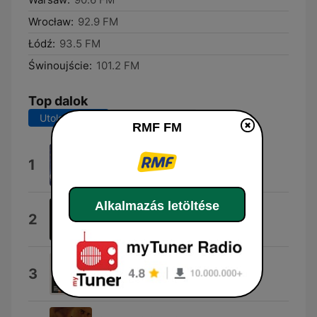
Wrocław:
92.9 FM
Łódź:
93.5 FM
Świnoujście:
101.2 FM
Top dalok
Utolsó 7 nap
Utolsó 30 nap
RMF FM
Dai Dai Dai
1
Robertino
Alkalmazás letöltése
Lato
2
Kuba Blokesz
Dżentelmenel
3
Vito Bambino