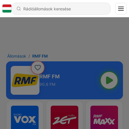
Állomások
RMF FM
RMF FM
90.6 FM