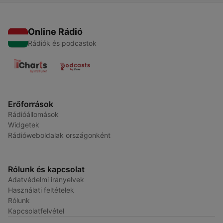
Online Rádió
Rádiók és podcastok
Erőforrások
Rádióállomások
Widgetek
Rádióweboldalak országonként
Rólunk és kapcsolat
Adatvédelmi irányelvek
Használati feltételek
Rólunk
Kapcsolatfelvétel