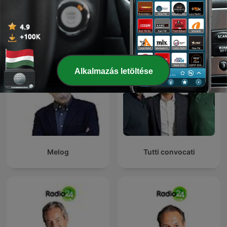
La Zanzara
Uno, nessuno, 100Milan
Alkalmazás letöltése
Melog
Tutti convocati