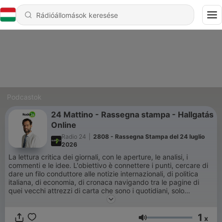
Podcastok
24 Mattino - Rassegna stampa - Hallgatás
Online
Radio 24
|
2808 - Rassegna Stampa del 24 luglio
2026
La lettura critica dei giornali, con le aperture, le analisi, i
commenti e le idee. L'obiettivo è connettere i punti, cercare di
dare un filo conduttore alle notizie internazionali, di politica
italiana, di economia, di cronaca navigando tra le pagine di
quei vecchi attrezzi di carta che sono i quotidiani, solo
apparentemente anacronistici. La squadra:
Margherita Aina,
Luca Ferrero, Giorgio De Luca, Alessandro Marcotulli, Marco
1
Santoro.
x