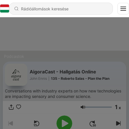
Podcastok
AigoraCast - Hallgatás Online
John Ennis
|
135 - Roberto Salas - Plan the Plan
Conversations with industry experts on how new technologies
are impacting sensory and consumer science.
1
x
Hangerő