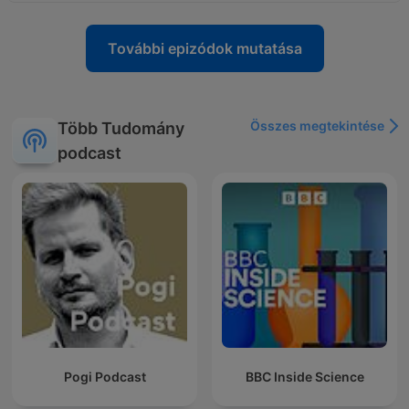
További epizódok mutatása
Összes megtekintése
Több Tudomány
podcast
Pogi Podcast
BBC Inside Science