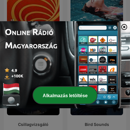
Ö1 Radiokolleg
Relaxation
Alkalmazás letöltése
Csillagvizsgáló
Bird Sounds