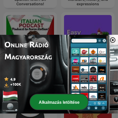
Conversations!
expressions
ITALIA ITALIANI E
Easy English Stories -
ITALIANERIE - Italian
English Listening &
language podcast
Vocabulary
Alkalmazás letöltése