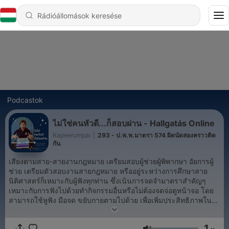
Podcastok
ไม่ใช่คนหัวดี...ก็สอบผ่าน - Hallgatás Online
Rapeerumpai
|
293 - ป.พ.พ.มาตรา 574 ผิดนัดสองคราวติด
กัน
เสียงตามสาย-สายงานกฎหมาย เตรียมสอบผู้ช่วยผู้พิพากษา อัยการผู้
ช่วย เตรียมตัวสอบงานสายกฎหมาย หรืออยู่ระหว่างการศึกษาสาย
นิติศาสตร์ก็เหมาะกับผู้ฟังทุกท่าน ซึ่งเน้นการจดจำมาตราสำคัญๆ
เหมาะกับการฟังไปด้วยทำกิจกรรมอื่นหรือไม่ต้องจดจ่อดูหน้าจอ โดย
สามารถใช้หูฟัง มือจด ขยับกายตามไปด้วย เพื่อเพิ่มประสิทธิภาพใน
การจดจำมากกว่าการนั่งอ่านทางเดียว ตามหลักการเพิ่มการจดจำเชิง
ลึกด้วยการเคลื่อนไหวของร่างกายจากหนังสือของอัจฉริยะหลายคน
1