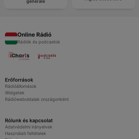
générale
Online Rádió
Rádiók és podcastok
Erőforrások
Rádióállomások
Widgetek
Rádióweboldalak országonként
Rólunk és kapcsolat
Adatvédelmi irányelvek
Használati feltételek