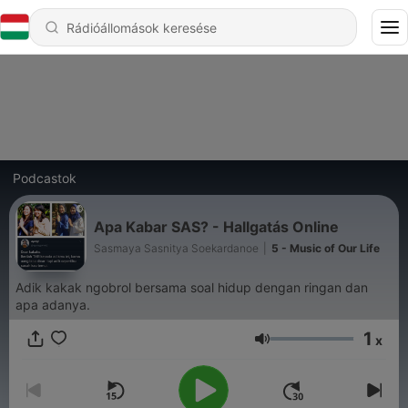
Podcastok
Apa Kabar SAS? - Hallgatás Online
Sasmaya Sasnitya Soekardanoe
|
5 - Music of Our Life
Adik kakak ngobrol bersama soal hidup dengan ringan dan
apa adanya.
1
x
Hangerő