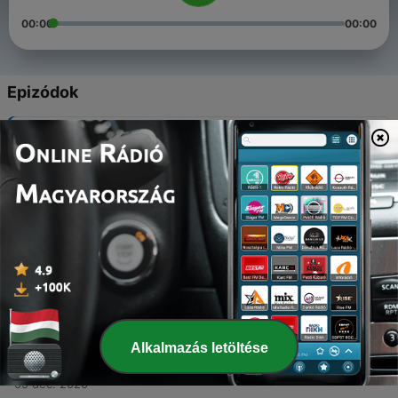
00:00
00:00
Epizódok
-
5
Music of Our Life
08 júl. 2021
-
4
Episode 4: Sas dari 90an!
26 dec. 2020
-
3
About Style and Lifestyle
19 dec. 2020
-
2
Episode 2 : Friendship Stories
12 dec. 2020
Alkalmazás letöltése
-
1
First Episode: Apa Kabar Sas?
05 dec. 2020