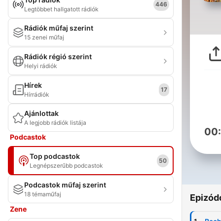
446
Legtöbbet hallgatott rádiók
Rádiók műfaj szerint
15 zenei műfaj
Rádiók régió szerint
Helyi rádiók
Hírek
17
Hírrádiók
Ajánlottak
A legjobb rádiók listája
00
Podcastok
Top podcastok
50
Legnépszerűbb podcastok
Podcastok műfaj szerint
18 témaműfaj
Epizód
Zene