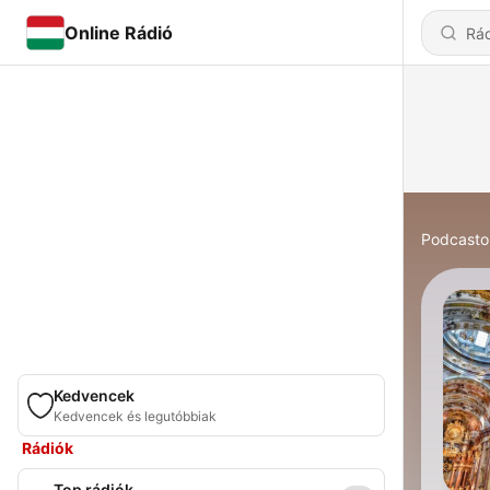
Online Rádió
Podcasto
Kedvencek
Kedvencek és legutóbbiak
Rádiók
Top rádiók