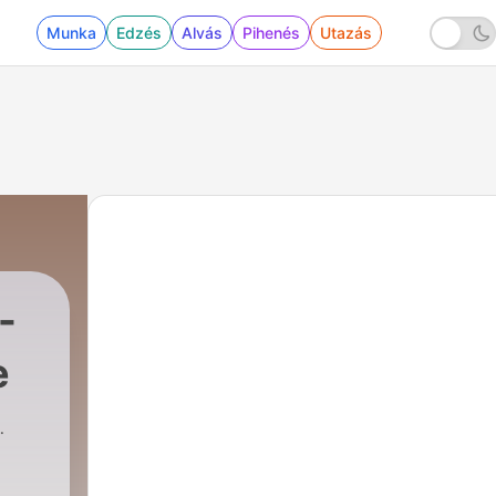
Munka
Edzés
Alvás
Pihenés
Utazás
-
e