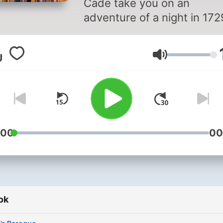
Cade take you on an
adventure of a night in 172
Hangerő
:00
00
ok