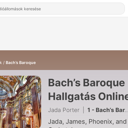
k
Bach’s Baroque
Bach’s Baroque 
Hallgatás Onlin
Jada Porter
|
1 - Bach’s Baroque
Jada, James, Phoenix, and