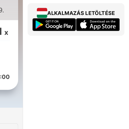
9.
ALKALMAZÁS LETÖLTÉSE
1
x
:00