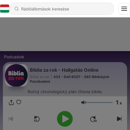
Podcastok
Biblia za rok - Hallgatás Online
Biblia za rok
|
433 - Deň #207 - 365 Biblických
Povzbudení
Ročný chronologický plán čítania biblie.
1
x
Hangerő