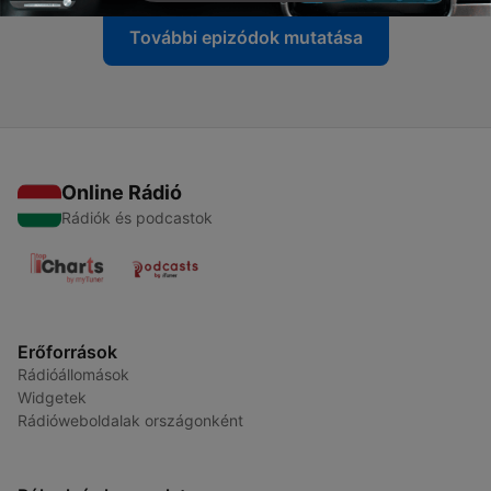
További epizódok mutatása
Online Rádió
Rádiók és podcastok
Erőforrások
Rádióállomások
Widgetek
Rádióweboldalak országonként