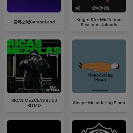
Knight SA - MidTempo
爱粤之城CantonLand
Sessions Uploads
RICAS MEZCLAS By DJ
Sleep - Meandering Piano
RITMO