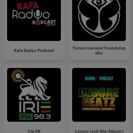
Tomorrowland Friendship
Kafa Radyo Podcast
Mix
Irie 98
Lovers rock Mix Album I