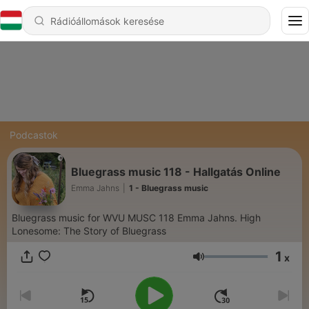
Podcastok
Bluegrass music 118 - Hallgatás Online
Emma Jahns
|
1 - Bluegrass music
Bluegrass music for WVU MUSC 118 Emma Jahns. High
Lonesome: The Story of Bluegrass
1
x
Hangerő