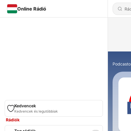
Online Rádió
Podcasto
Kedvencek
Kedvencek és legutóbbiak
Rádiók
Top rádiók