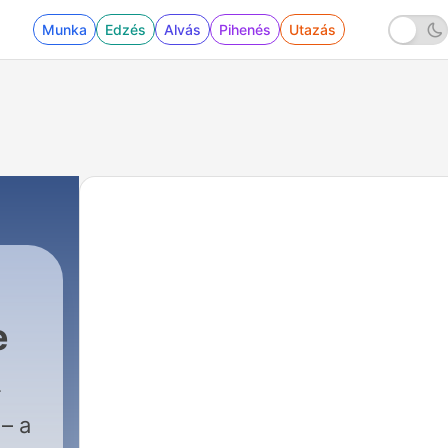
Munka
Edzés
Alvás
Pihenés
Utazás
-
e
105 - No.3 - Mezzanine
– a