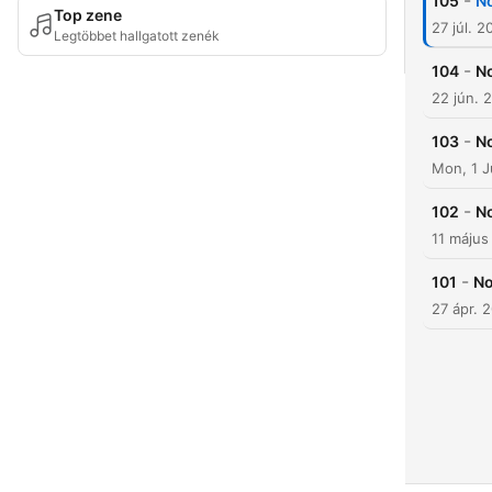
-
105
No
Top zene
27 júl. 2
Legtöbbet hallgatott zenék
-
104
No
22 jún. 
-
103
No
Mon, 1 
-
102
No
11 május
-
101
No
27 ápr. 