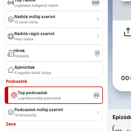
446
Legtöbbet hallgatott rádiók
Rádiók műfaj szerint
15 zenei műfaj
Rádiók régió szerint
Helyi rádiók
Hírek
17
Hírrádiók
Ajánlottak
A legjobb rádiók listája
00
Podcastok
Top podcastok
50
Legnépszerűbb podcastok
Podcastok műfaj szerint
18 témaműfaj
Epizód
Zene