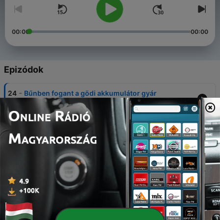
00:00
00:00
Epizódok
-
24
Bűnben fogant a gödi akkumulátor gyár
26 márc. 2026
-
23
Hogy javítsuk meg a demokráciát?
26 febr. 2026
-
22
Képviselet és konfliktusok: hogyan bomlott fel a
XV. kerületet vezető koalíció
12 febr. 2026
-
21
Mitől egészségesek az egészséges utcák?
15 jan. 2026