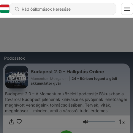
Podcastok
Budapest 2.0 - Hallgatás Online
Momentum Mozgalom
|
24 - Bűnben fogant a gödi
akkumulátor gyár
Budapest 2.0 – A Momentum közéleti podcastje Fókuszban a
főváros! Budapest jelenének kihívásai és jövőjének lehetőségei
meghívott vendégeink tolmácsolásában. Tervek, viták,
megoldások – minden, amit a városról tudni érdemes!
1
x
Hangerő