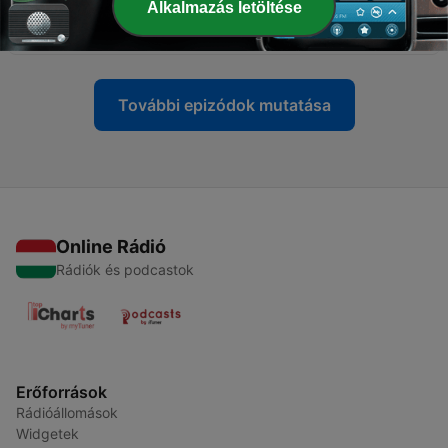
Alkalmazás letöltése
-
20
Mégis mi történt a Sziget körül?
28 nov. 2025
További epizódok mutatása
Online Rádió
Rádiók és podcastok
Erőforrások
Rádióállomások
Widgetek