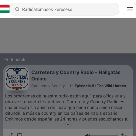
Podcastok
Carretera y Country Radio - Hallgatás
Online
Carretera y Country
|
1 - Episiodio #1 The Wild Horses
Los programas de nuestra radio están aquí, para oírlos una y
otra vez, cuando te apetezca. Carretera y Country Radio es
una emisora sin ánimo de lucro que tiene como única misión
difundir la música country en los países de habla español.
Emitimos desde españa las 24 horas y puedes escucharnos a
través de TuneIn.
1