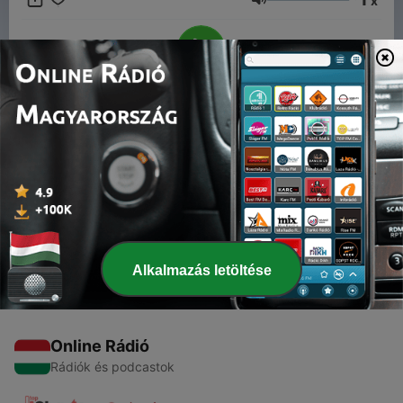
x
Hangerő
00:00
00:00
Epizódok
-
1
Episiodio #1 The Wild Horses
24 jan. 2026
Alkalmazás letöltése
Online Rádió
Rádiók és podcastok